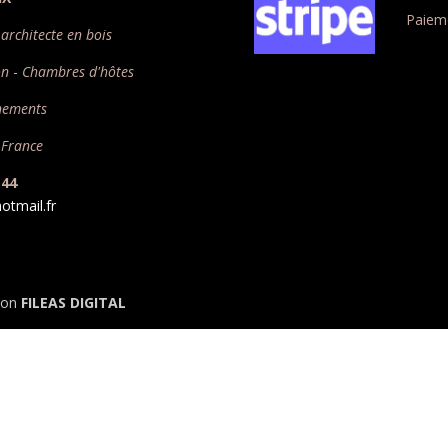
Paieme
architecte en bois
on
-
Chambres d'hôtes
nements
 France
 44
otmail.fr
tion
FILEAS DIGITAL